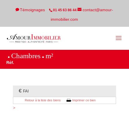
Témoignages
contact@amour-
01 45 63 86 44
immobilier.com
Chambres
m²
Réf.
€
FAI
Retour à la liste des biens
Imprimer ce bien
>