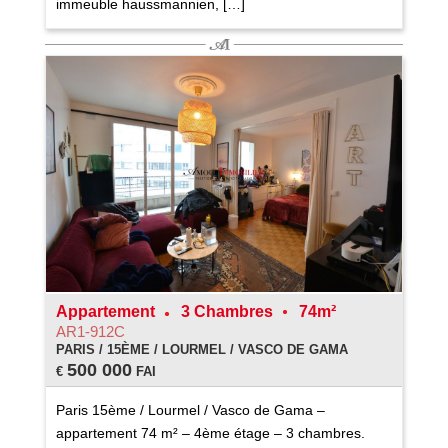
immeuble haussmannien, […]
Appartement
3 Chambres
74m²
AR1-912C
PARIS / 15ÈME / LOURMEL / VASCO DE GAMA
500 000
€
FAI
Paris 15ème / Lourmel / Vasco de Gama –
appartement 74 m² – 4ème étage – 3 chambres.