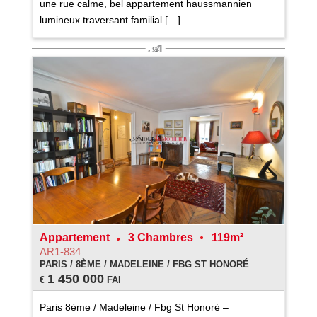
une rue calme, bel appartement haussmannien
lumineux traversant familial […]
Appartement
3 Chambres
119m²
AR1-834
PARIS / 8ÈME / MADELEINE / FBG ST HONORÉ
1 450 000
€
FAI
Paris 8ème / Madeleine / Fbg St Honoré –