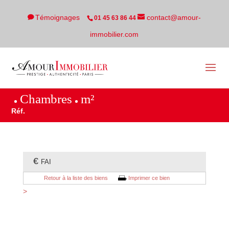
Témoignages
contact@amour-
01 45 63 86 44
immobilier.com
Chambres
m²
Réf.
€
FAI
Retour à la liste des biens
Imprimer ce bien
>