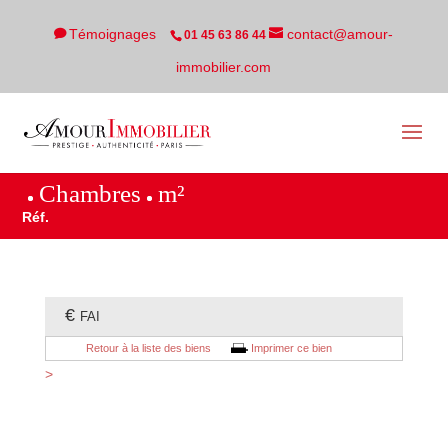
Témoignages
contact@amour-
01 45 63 86 44
immobilier.com
Chambres
m²
Réf.
€
FAI
Retour à la liste des biens
Imprimer ce bien
>