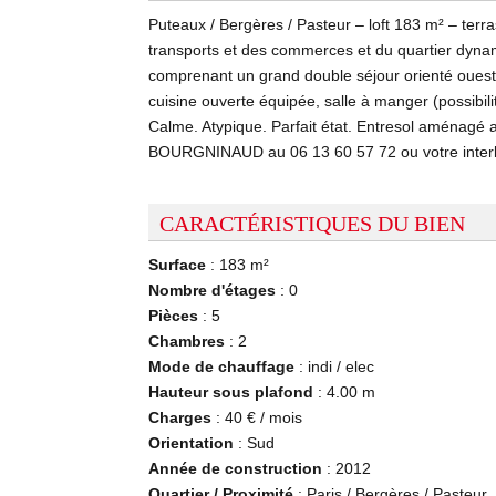
Puteaux / Bergères / Pasteur – loft 183 m² – terr
transports et des commerces et du quartier dynami
comprenant un grand double séjour orienté ouest 
cuisine ouverte équipée, salle à manger (possibil
Calme. Atypique. Parfait état. Entresol aménagé a
BOURGNINAUD au 06 13 60 57 72 ou votre inter
CARACTÉRISTIQUES DU BIEN
Surface
: 183 m²
Nombre d'étages
: 0
Pièces
: 5
Chambres
: 2
Mode de chauffage
:
indi / elec
Hauteur sous plafond
: 4.00 m
Charges
: 40 € / mois
Orientation
: Sud
Année de construction
: 2012
Quartier / Proximité
: Paris / Bergères / Pasteur