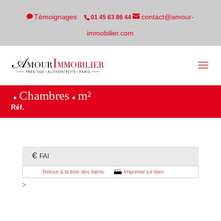
Témoignages
contact@amour-
01 45 63 86 44
immobilier.com
Chambres
m²
Réf.
€
FAI
Retour à la liste des biens
Imprimer ce bien
>