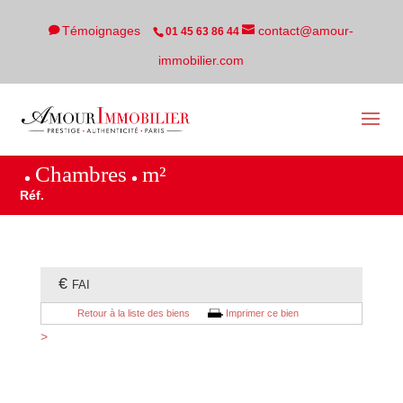
Témoignages
contact@amour-
01 45 63 86 44
immobilier.com
Chambres
m²
Réf.
€
FAI
Retour à la liste des biens
Imprimer ce bien
>