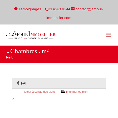
Témoignages
contact@amour-
01 45 63 86 44
immobilier.com
Chambres
m²
Réf.
€
FAI
Retour à la liste des biens
Imprimer ce bien
>