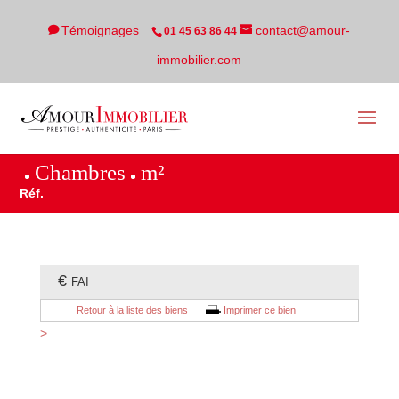
Témoignages
contact@amour-
01 45 63 86 44
immobilier.com
Chambres
m²
Réf.
€
FAI
Retour à la liste des biens
Imprimer ce bien
>