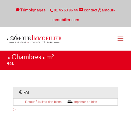
Témoignages
contact@amour-
01 45 63 86 44
immobilier.com
Chambres
m²
Réf.
€
FAI
Retour à la liste des biens
Imprimer ce bien
>