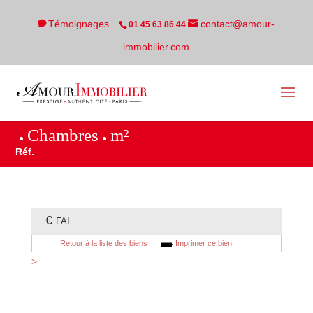
Témoignages
contact@amour-
01 45 63 86 44
immobilier.com
Chambres
m²
Réf.
€
FAI
Retour à la liste des biens
Imprimer ce bien
>