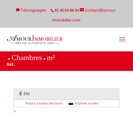
Témoignages
contact@amour-
01 45 63 86 44
immobilier.com
Chambres
m²
Réf.
€
FAI
Retour à la liste des biens
Imprimer ce bien
>