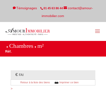
Témoignages
contact@amour-
01 45 63 86 44
immobilier.com
Chambres
m²
Réf.
€
FAI
Retour à la liste des biens
Imprimer ce bien
>