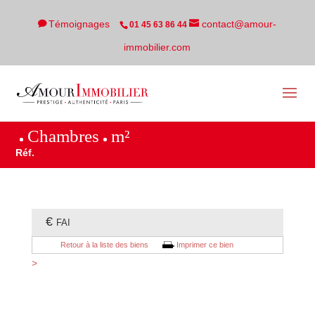
Témoignages
contact@amour-
01 45 63 86 44
immobilier.com
Chambres
m²
Réf.
€
FAI
Retour à la liste des biens
Imprimer ce bien
>