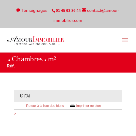
Témoignages
contact@amour-
01 45 63 86 44
immobilier.com
Chambres
m²
Réf.
€
FAI
Retour à la liste des biens
Imprimer ce bien
>