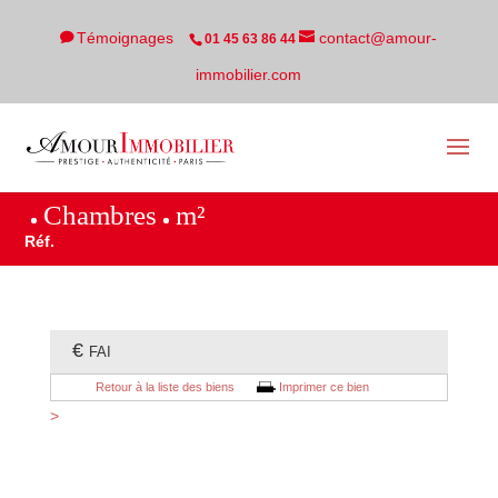
Témoignages
contact@amour-
01 45 63 86 44
immobilier.com
Chambres
m²
Réf.
€
FAI
Retour à la liste des biens
Imprimer ce bien
>